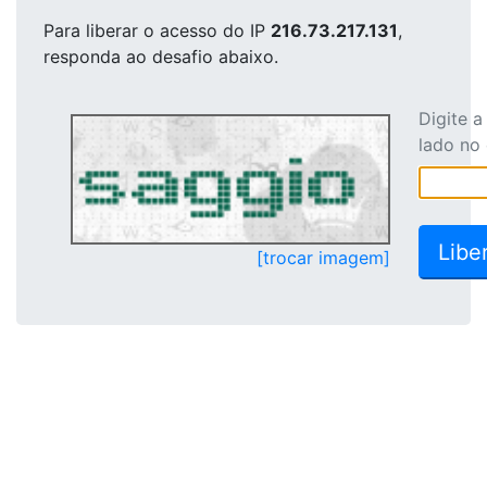
Para liberar o acesso
do IP
216.73.217.131
,
responda ao desafio abaixo.
Digite 
lado no
[trocar imagem]