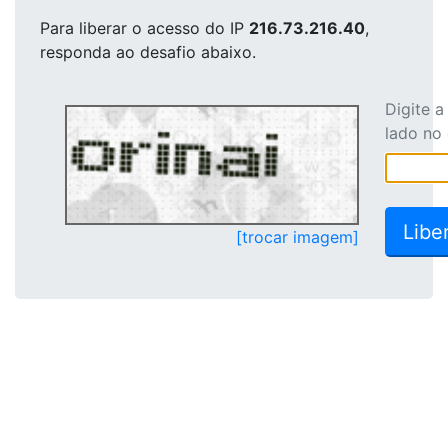
Para liberar o acesso
do IP
216.73.216.40
,
responda ao desafio abaixo.
Digite 
lado no
[trocar imagem]